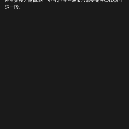
兩者是接力關係,缺一不可,但客戶通常只需要關注CAD設計
這一段。